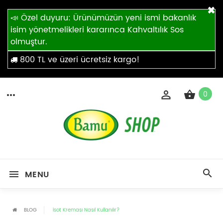
×
📣 Özel duyuru: Ürünümüzün yeni ismi bakanlık
isim yönetmelikleri kararınca Kahvaltılık Sos
olmuştur.
800 TL ve üzeri ücretsiz kargo!
0
MENU
BLOG
İsot Kreması Nasıl Kullanılır?