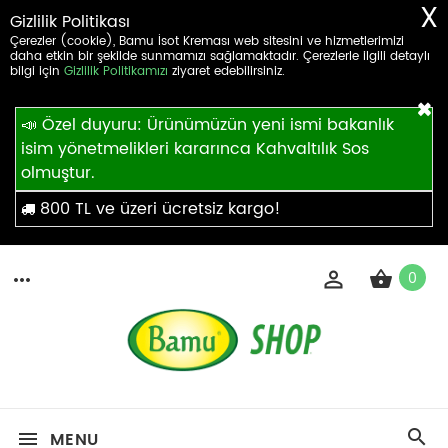
X
Gizlilik Politikası
Çerezler (cookie), Bamu İsot Kreması web sitesini ve hizmetlerimizi
daha etkin bir şekilde sunmamızı sağlamaktadır. Çerezlerle ilgili detaylı
bilgi için
Gizlilik Politikamızı
ziyaret edebilirsiniz.
×
📣 Özel duyuru: Ürünümüzün yeni ismi bakanlık
isim yönetmelikleri kararınca Kahvaltılık Sos
olmuştur.
800 TL ve üzeri ücretsiz kargo!
0
MENU