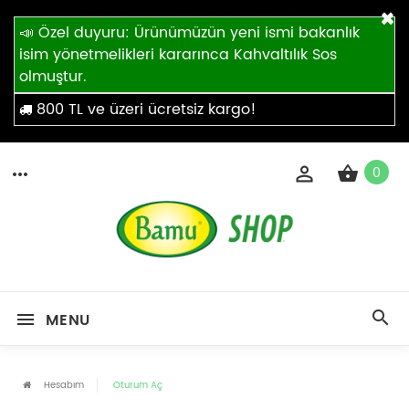
×
📣 Özel duyuru: Ürünümüzün yeni ismi bakanlık
isim yönetmelikleri kararınca Kahvaltılık Sos
olmuştur.
800 TL ve üzeri ücretsiz kargo!
0
MENU
Hesabım
Oturum Aç