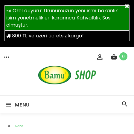
×
📣 Özel duyuru: Ürünümüzün yeni ismi bakanlık
isim yönetmelikleri kararınca Kahvaltılık Sos
olmuştur.
800 TL ve üzeri ücretsiz kargo!
0
MENU
Nane