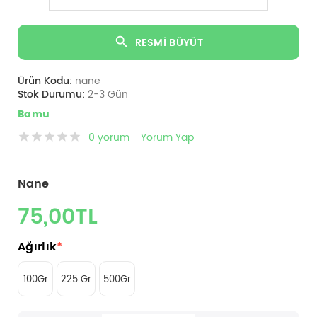
RESMI BÜYÜT
Ürün Kodu:
nane
Stok Durumu:
2-3 Gün
Bamu
0 yorum
Yorum Yap
Nane
75,00TL
Ağırlık
*
100Gr
225 Gr
500Gr